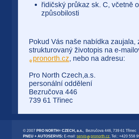
řidičský průkaz sk. C, včetně 
způsobilosti
Pokud Vás naše nabídka zaujala, 
strukturovaný životopis na e-mail
pronorth.cz
, nebo na adresu:
Pro North Czech,a.s.
personální oddělení
Bezručova 446
739 61 Třinec
© 2007
PRO NORTH
CZECH, a.s.
, Bezručova 446, 739 61 Třinec
®
PNEU + AUTOSERVIS:
E-mail:
servis
pronorth.cz
, Tel.: +420 558 