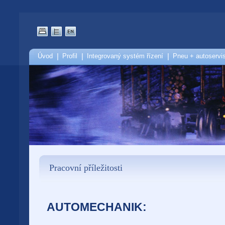
Úvod
|
Profil
|
Integrovaný systém řízení
|
Pneu + autoservi
Pracovní příležitosti
AUTOMECHANIK: