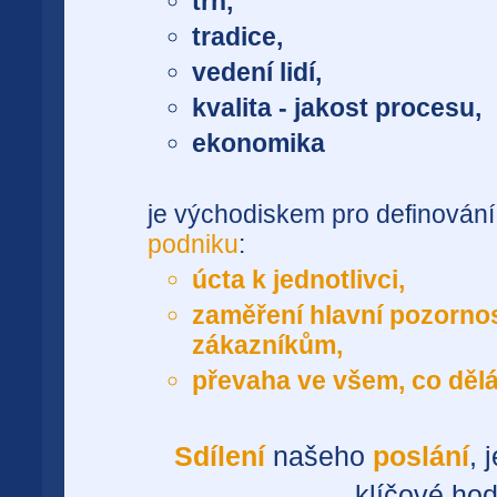
trh,
tradice,
vedení lidí,
kvalita - jakost procesu,
ekonomika
je východiskem pro definován
podniku
:
úcta k jednotlivci,
zaměření hlavní pozornos
zákazníkům,
převaha ve všem, co děl
Sdílení
našeho
poslání
, 
klíčové hod