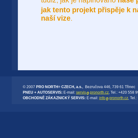
tudíž, jak je naplňováno
naše 
jak tento projekt přispěje k 
naší vize
.
© 2007
PRO NORTH
CZECH, a.s.
, Bezručova 446, 739 61 Třinec
®
PNEU + AUTOSERVIS:
E-mail:
servis
pronorth.cz
, Tel.: +420 558 
OBCHODNĚ ZÁKAZNICKÝ SERVIS:
E-mail:
info
pronorth.cz
, Tel