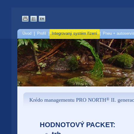
Úvod
|
Profil
|
Integrovaný systém řízení
|
Pneu + autoservi
Krédo managementu PRO NORTH
®
II. genera
HODNOTOVÝ PACKET: