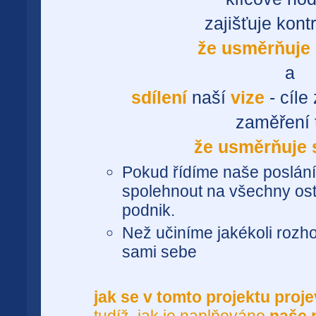
zajišťuje kontr
že usměrňuje
a
sdílení
naší
vize
- cíle
zaměření 
že usměrňuje s
Pokud řídíme naše poslán
spolehnout na všechny osta
podnik.
Než učiníme jakékoli rozh
sami sebe
jak se v tomto projektu proje